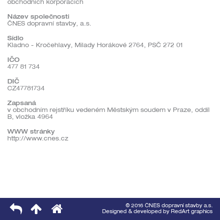
obchodních korporacích
Název společnosti
ČNES dopravní stavby, a.s.
Sídlo
Kladno - Kročehlavy, Milady Horákové 2764, PSČ 272 01
IČO
477 81 734
DIČ
CZ47781734
Zapsaná
v obchodním rejstříku vedeném Městským soudem v Praze, oddíl
B, vložka 4964
WWW stránky
http://www.cnes.cz
© 2016 ČNES dopravní stavby a.s.
Designed & developed by
RedArt graphics